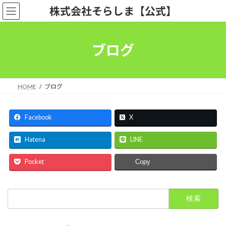
コ
ナ
株式会社そらしま【公式】
ン
ビ
テ
ゲ
ン
ー
ツ
シ
ブログ
へ
ョ
ス
ン
キ
に
ッ
移
HOME
ブログ
プ
動
Facebook
X
Hatena
LINE
Pocket
Copy
検
索: